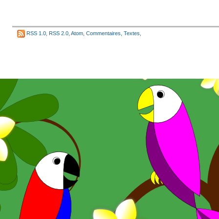
RSS 1.0
,
RSS 2.0
,
Atom
,
Commentaires
,
Textes
,