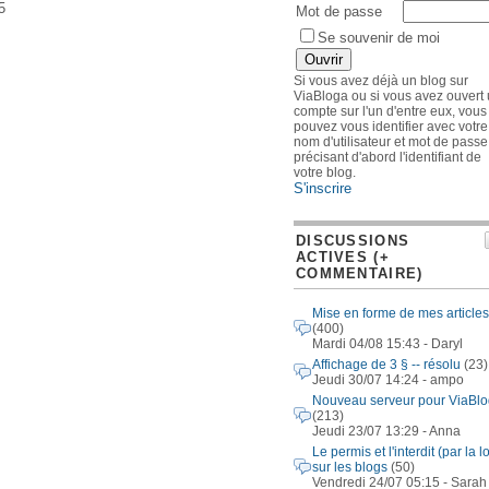
5
Mot de passe
Se souvenir de moi
Si vous avez déjà un blog sur
ViaBloga ou si vous avez ouvert
compte sur l'un d'entre eux, vous
pouvez vous identifier avec votre
nom d'utilisateur et mot de passe
précisant d'abord l'identifiant de
votre blog.
S'inscrire
DISCUSSIONS
ACTIVES (+
COMMENTAIRE)
Mise en forme de mes articles
(400)
Mardi 04/08 15:43 - Daryl
Affichage de 3 § -- résolu
(23)
Jeudi 30/07 14:24 - ampo
Nouveau serveur pour ViaBl
(213)
Jeudi 23/07 13:29 - Anna
Le permis et l'interdit (par la lo
sur les blogs
(50)
Vendredi 24/07 05:15 - Sarah