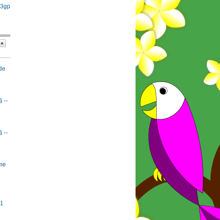
 3gp
de
§ --
§ --
rme
#1