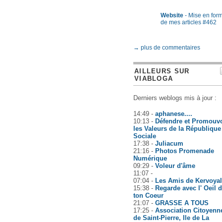
Website
- Mise en for
de mes articles #462
→ plus de commentaires
AILLEURS SUR
VIABLOGA
Derniers weblogs mis à jour :
14:49 -
aphanese....
10:13 -
Défendre et Promouvo
les Valeurs de la République
Sociale
17:38 -
Juliacum
21:16 -
Photos Promenade
Numérique
09:29 -
Voleur d'âme
11:07 -
07:04 -
Les Amis de Kervoyal
15:38 -
Regarde avec l' Oeil 
ton Coeur
21:07 -
GRASSE A TOUS
17:25 -
Association Citoyenn
de Saint-Pierre, Ile de La