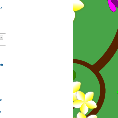
me
ir
de
e