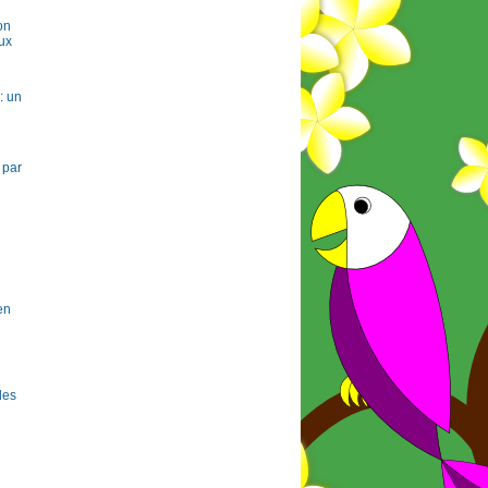
on
ux
: un
 par
en
 les