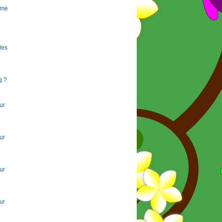
rme
 les
g ?
ur
ur
ur
ur