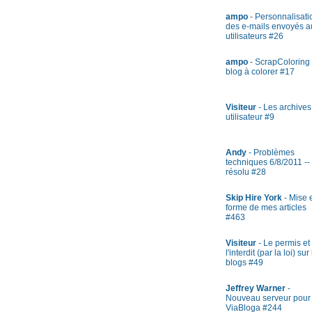
ampo
- Personnalisati
des e-mails envoyés a
utilisateurs #26
ampo
- ScrapColoring 
blog à colorer #17
Visiteur
- Les archives
utilisateur #9
Andy
- Problèmes
techniques 6/8/2011 --
résolu #28
Skip Hire York
- Mise 
forme de mes articles
#463
Visiteur
- Le permis et
l'interdit (par la loi) sur
blogs #49
Jeffrey Warner
-
Nouveau serveur pour
ViaBloga #244