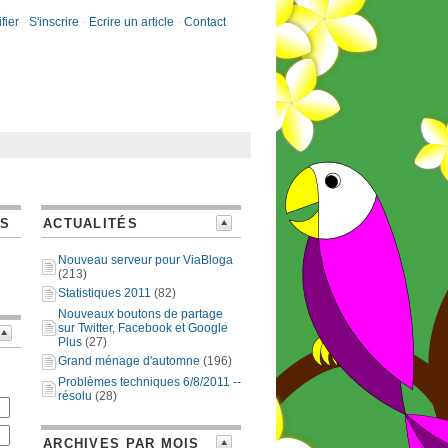
fier
-
S'inscrire
-
Ecrire un article
-
Contact
ES
ACTUALITÉS
Nouveau serveur pour ViaBloga
(213)
Statistiques 2011
(82)
Nouveaux boutons de partage
sur Twitter, Facebook et Google
Plus
(27)
Grand ménage d'automne
(196)
Problèmes techniques 6/8/2011 --
résolu
(28)
ARCHIVES PAR MOIS