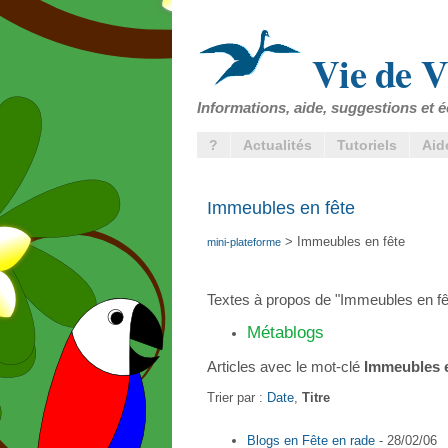
Vie de V
Informations, aide, suggestions et é
?
Actualités
Tutoriels
Aid
Immeubles en fête
> Immeubles en fête
mini-plateforme
Textes à propos de "Immeubles en fêt
Métablogs
Articles avec le mot-clé
Immeubles e
Trier par :
Date
,
Titre
Blogs en Fête en rade
- 28/02/06