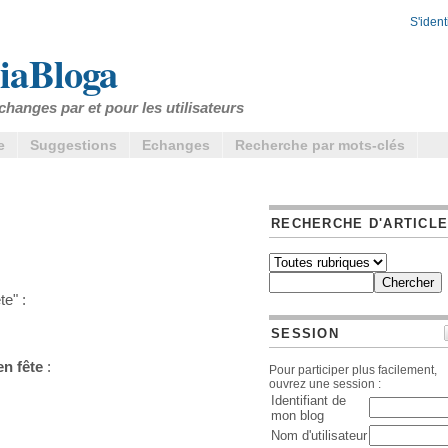
S'identi
iaBloga
changes par et pour les utilisateurs
e
Suggestions
Echanges
Recherche par mots-clés
RECHERCHE D'ARTICL
e" :
SESSION
n fête
:
Pour participer plus facilement,
ouvrez une session :
Identifiant de
mon blog
Nom d'utilisateur