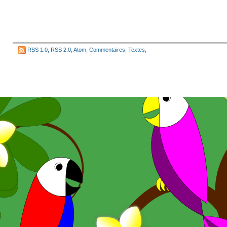
RSS 1.0
,
RSS 2.0
,
Atom
,
Commentaires
,
Textes
,