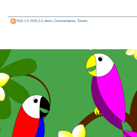
RSS 1.0
,
RSS 2.0
,
Atom
,
Commentaires
,
Textes
,