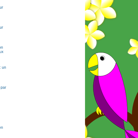
ur
ur
on
ux
: un
 par
en