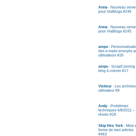
Anna
- Nouveau serve
pour ViaBloga #246
Anna
- Nouveau serve
pour ViaBloga #245
ampo
- Personnalisati
des e-mails envoyés a
utilisateurs #26
ampo
- ScrapColoring 
blog à colorer #17
Visiteur
- Les archives
utilisateur #9
Andy
- Problèmes
techniques 6/8/2011 --
résolu #28
Skip Hire York
- Mise 
forme de mes articles
#463