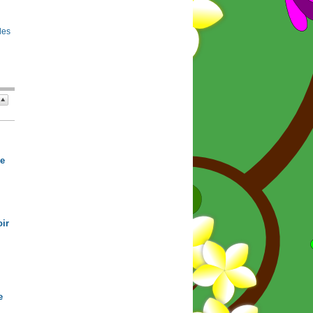
 les
de
ir
e