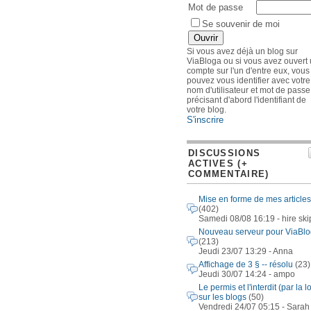
Mot de passe
Se souvenir de moi
Si vous avez déjà un blog sur
ViaBloga ou si vous avez ouvert
compte sur l'un d'entre eux, vous
pouvez vous identifier avec votre
nom d'utilisateur et mot de passe
précisant d'abord l'identifiant de
votre blog.
S'inscrire
DISCUSSIONS
ACTIVES (+
COMMENTAIRE)
Mise en forme de mes articles
(402)
Samedi 08/08 16:19 - hire ski
Nouveau serveur pour ViaBl
(213)
Jeudi 23/07 13:29 - Anna
Affichage de 3 § -- résolu
(23)
Jeudi 30/07 14:24 - ampo
Le permis et l'interdit (par la lo
sur les blogs
(50)
Vendredi 24/07 05:15 - Sarah