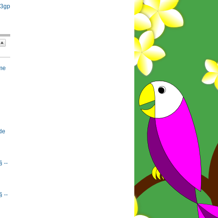
 3gp
rme
de
§ --
§ --