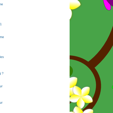
rme
#1
rme
 les
g ?
ur
ur