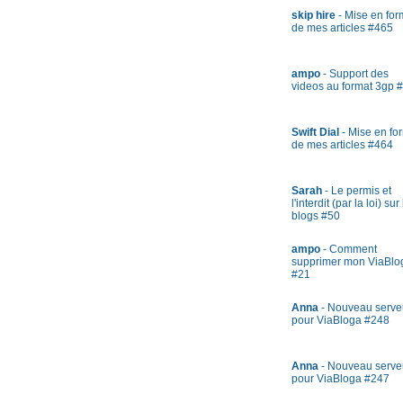
skip hire
- Mise en fo
de mes articles #465
ampo
- Support des
videos au format 3gp 
Swift Dial
- Mise en fo
de mes articles #464
Sarah
- Le permis et
l'interdit (par la loi) sur
blogs #50
ampo
- Comment
supprimer mon ViaBlo
#21
Anna
- Nouveau serve
pour ViaBloga #248
Anna
- Nouveau serve
pour ViaBloga #247