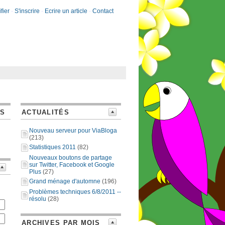
fier
-
S'inscrire
-
Ecrire un article
-
Contact
ES
ACTUALITÉS
Nouveau serveur pour ViaBloga
(213)
Statistiques 2011
(82)
Nouveaux boutons de partage
sur Twitter, Facebook et Google
Plus
(27)
Grand ménage d'automne
(196)
Problèmes techniques 6/8/2011 --
résolu
(28)
ARCHIVES PAR MOIS