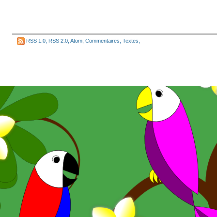
RSS 1.0
,
RSS 2.0
,
Atom
,
Commentaires
,
Textes
,