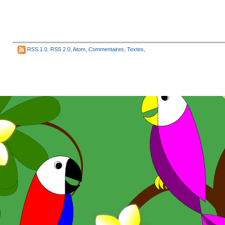
RSS 1.0
,
RSS 2.0
,
Atom
,
Commentaires
,
Textes
,