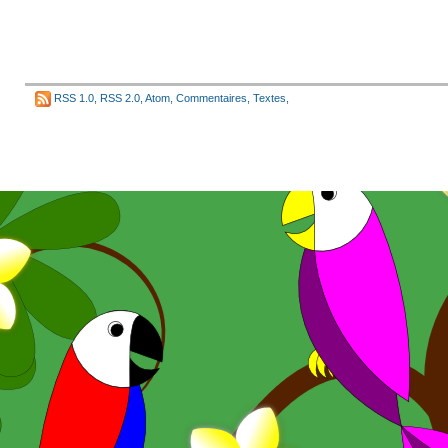
RSS 1.0
,
RSS 2.0
,
Atom
,
Commentaires
,
Textes
,