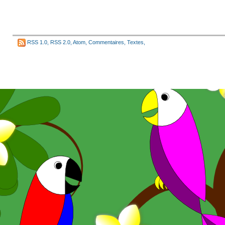
RSS 1.0
,
RSS 2.0
,
Atom
,
Commentaires
,
Textes
,