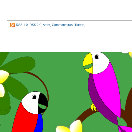
RSS 1.0
,
RSS 2.0
,
Atom
,
Commentaires
,
Textes
,