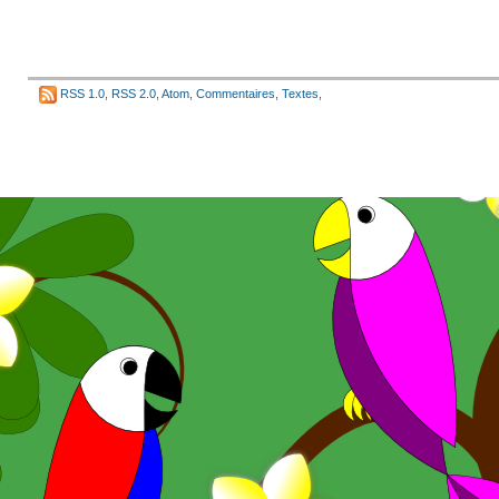
RSS 1.0
,
RSS 2.0
,
Atom
,
Commentaires
,
Textes
,