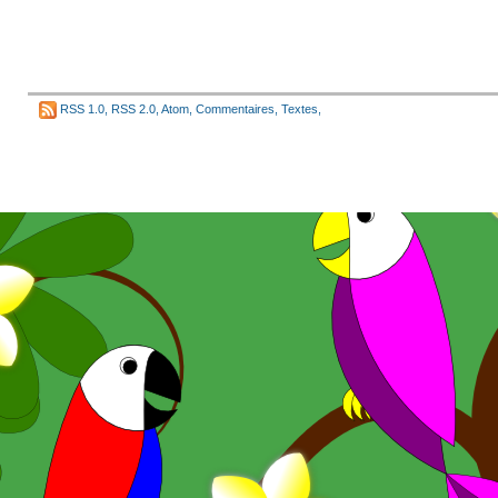
RSS 1.0
,
RSS 2.0
,
Atom
,
Commentaires
,
Textes
,