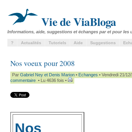
Vie de ViaBloga
Informations, aide, suggestions et échanges par et pour les u
?
Actualités
Tutoriels
Aide
Suggestions
Ech
Nos voeux pour 2008
Par
Gabriel Ney et Denis Marion
•
Echanges
• Vendredi 21/12
commentaire
• Lu 4636 fois •
Nos