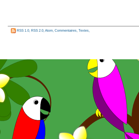
RSS 1.0
,
RSS 2.0
,
Atom
,
Commentaires
,
Textes
,