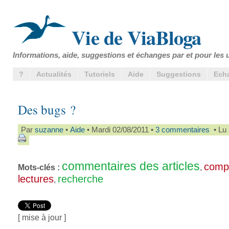
Vie de ViaBloga
Informations, aide, suggestions et échanges par et pour les u
?
Actualités
Tutoriels
Aide
Suggestions
Ech
Des bugs ?
Par
suzanne
•
Aide
• Mardi 02/08/2011 •
3 commentaires
• Lu 
commentaires des articles
comp
Mots-clés :
,
lectures
recherche
,
[ mise à jour ]