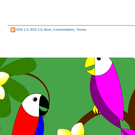
RSS 1.0
,
RSS 2.0
,
Atom
,
Commentaires
,
Textes
,