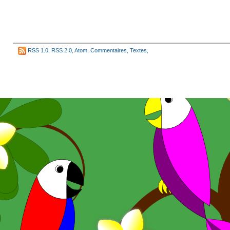
RSS 1.0
,
RSS 2.0
,
Atom
,
Commentaires
,
Textes
,