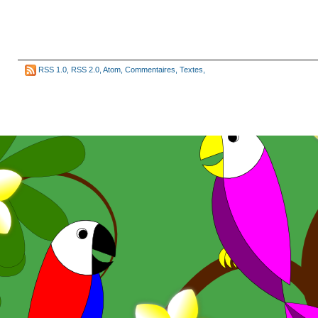
RSS 1.0
,
RSS 2.0
,
Atom
,
Commentaires
,
Textes
,