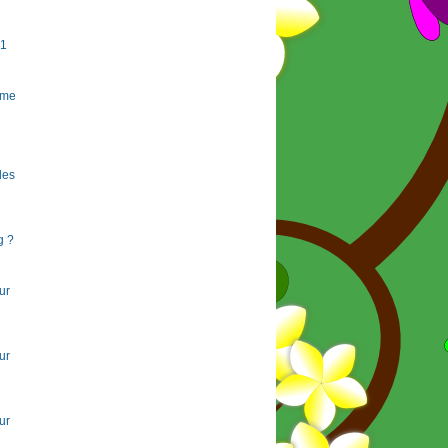
#1
rme
 les
g ?
ur
ur
ur