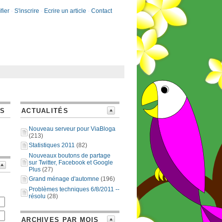
fier
-
S'inscrire
-
Ecrire un article
-
Contact
ES
ACTUALITÉS
Nouveau serveur pour ViaBloga
(213)
Statistiques 2011
(82)
Nouveaux boutons de partage
sur Twitter, Facebook et Google
Plus
(27)
Grand ménage d'automne
(196)
Problèmes techniques 6/8/2011 --
résolu
(28)
ARCHIVES PAR MOIS