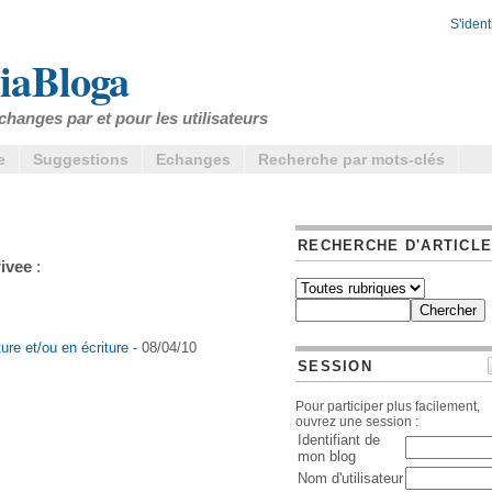
S'identi
iaBloga
changes par et pour les utilisateurs
e
Suggestions
Echanges
Recherche par mots-clés
RECHERCHE D'ARTICL
ivee
:
ure et/ou en écriture
- 08/04/10
SESSION
Pour participer plus facilement,
ouvrez une session :
Identifiant de
mon blog
Nom d'utilisateur