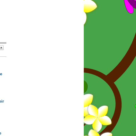
de
ir
e