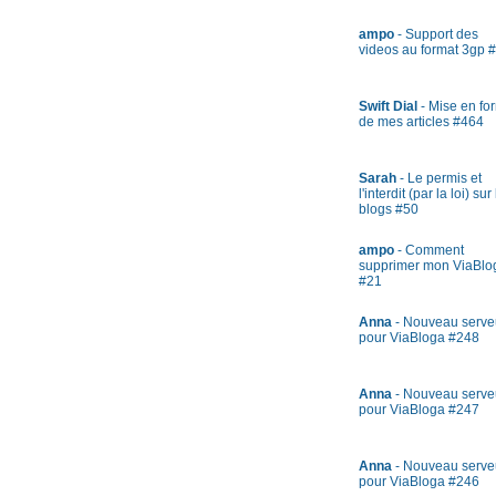
ampo
- Support des
videos au format 3gp 
Swift Dial
- Mise en fo
de mes articles #464
Sarah
- Le permis et
l'interdit (par la loi) sur
blogs #50
ampo
- Comment
supprimer mon ViaBlo
#21
Anna
- Nouveau serve
pour ViaBloga #248
Anna
- Nouveau serve
pour ViaBloga #247
Anna
- Nouveau serve
pour ViaBloga #246