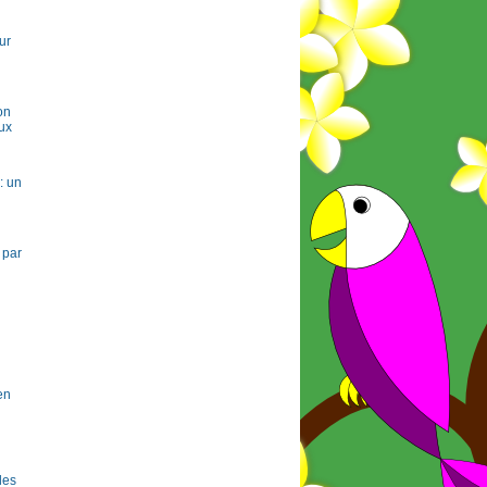
ur
on
ux
: un
 par
en
 les