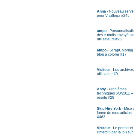
Anna
- Nouveau serve
pour ViaBloga #245
ampo
- Personnalisati
des e-mails envoyés a
utilisateurs #26
ampo
- ScrapColoring 
blog à colorer #17
Visiteur
- Les archives
utilisateur #9
Andy
- Problèmes
techniques 6/8/2011 --
résolu #28
Skip Hire York
- Mise 
forme de mes articles
#463
Visiteur
- Le permis et
l'interdit (par la loi) sur