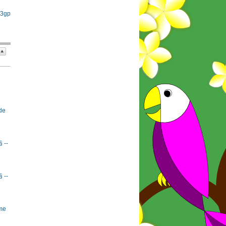
 3gp
de
§ --
§ --
rme