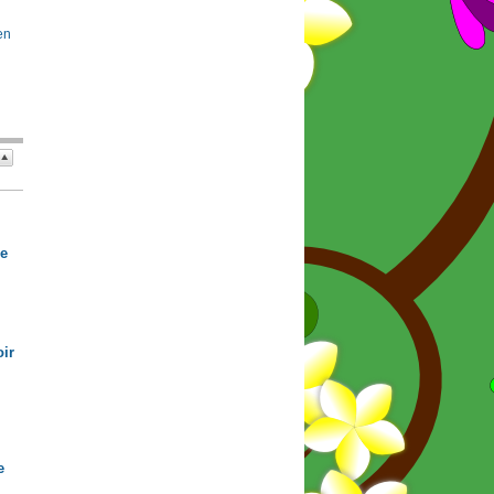
en
de
ir
e