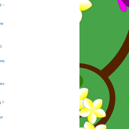
§ --
rme
#1
rme
 les
g ?
ur