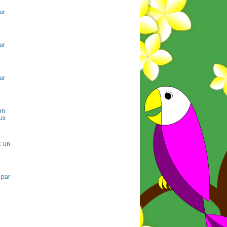
ur
ur
ur
on
ux
: un
 par