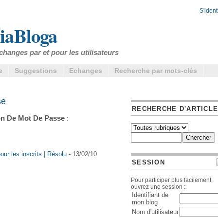
S'identi
iaBloga
changes par et pour les utilisateurs
e
Suggestions
Echanges
Recherche par mots-clés
se
RECHERCHE D'ARTICL
on De Mot De Passe
:
ur les inscrits | Résolu
- 13/02/10
SESSION
Pour participer plus facilement,
ouvrez une session :
Identifiant de
mon blog
Nom d'utilisateur