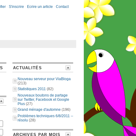
fier
-
S'inscrire
-
Ecrire un article
-
Contact
ES
ACTUALITÉS
Nouveau serveur pour ViaBloga
(213)
Statistiques 2011
(82)
Nouveaux boutons de partage
sur Twitter, Facebook et Google
Plus
(27)
Grand ménage d'automne
(196)
Problèmes techniques 6/8/2011 --
résolu
(28)
ARCHIVES PAR MOIS