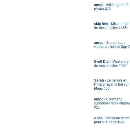
ampo
- Affichage de 3 
résolu #22
skip hire
- Mise en fo
de mes articles #465
ampo
- Support des
videos au format 3gp 
Swift Dial
- Mise en fo
de mes articles #464
Sarah
- Le permis et
l'interdit (par la loi) sur
blogs #50
ampo
- Comment
supprimer mon ViaBlo
#21
Anna
- Nouveau serve
pour ViaBloga #248