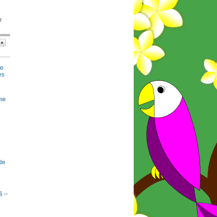
r
se
es
rme
de
§ --