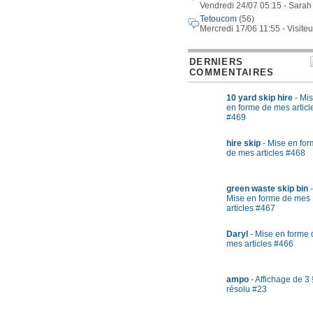
Vendredi 24/07 05:15 - Sarah
Tetoucom
(56)
Mercredi 17/06 11:55 - Visiteu
DERNIERS
COMMENTAIRES
10 yard skip hire
- Mi
en forme de mes articl
#469
hire skip
- Mise en fo
de mes articles #468
green waste skip bin
-
Mise en forme de mes
articles #467
Daryl
- Mise en forme 
mes articles #466
ampo
- Affichage de 3 
résolu #23