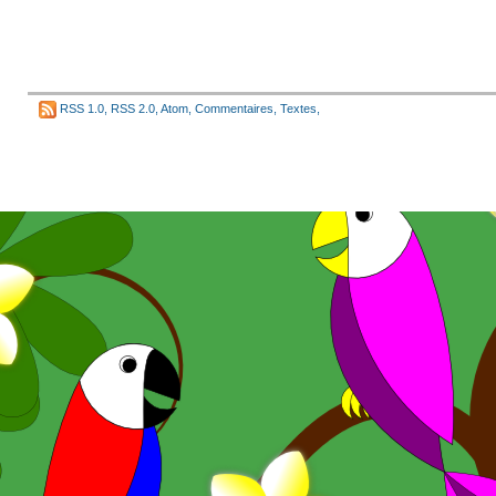
RSS 1.0
,
RSS 2.0
,
Atom
,
Commentaires
,
Textes
,