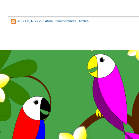
RSS 1.0
,
RSS 2.0
,
Atom
,
Commentaires
,
Textes
,