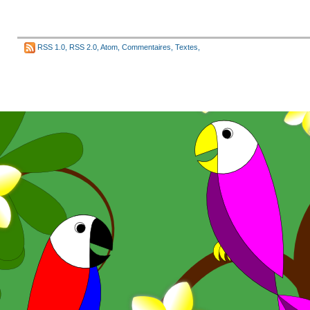
RSS 1.0
,
RSS 2.0
,
Atom
,
Commentaires
,
Textes
,