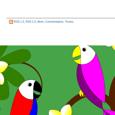
RSS 1.0
,
RSS 2.0
,
Atom
,
Commentaires
,
Textes
,