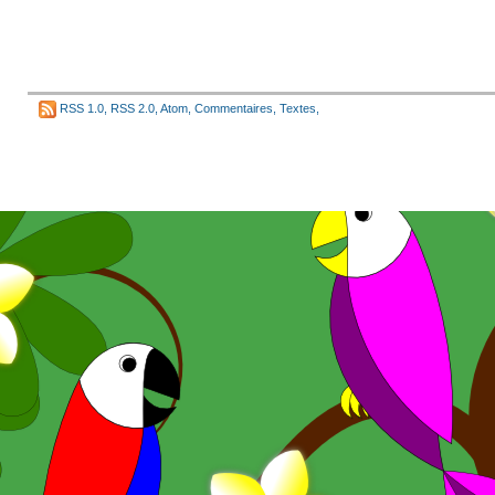
RSS 1.0
,
RSS 2.0
,
Atom
,
Commentaires
,
Textes
,