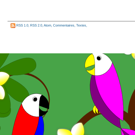
RSS 1.0
,
RSS 2.0
,
Atom
,
Commentaires
,
Textes
,