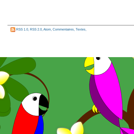
RSS 1.0
,
RSS 2.0
,
Atom
,
Commentaires
,
Textes
,