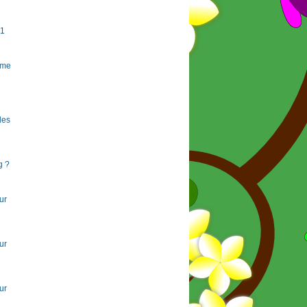
#1
rme
 les
g ?
ur
ur
ur