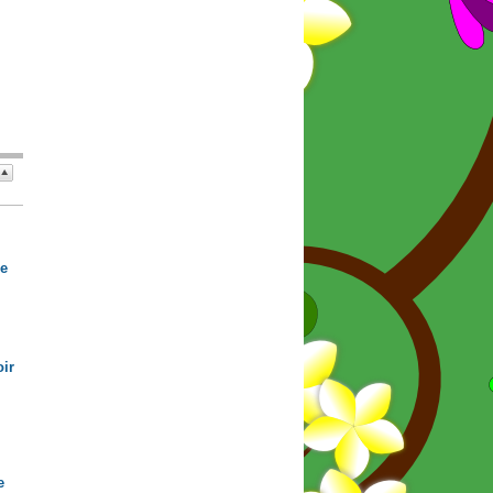
de
ir
e