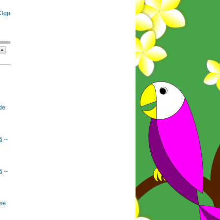
 3gp
de
§ --
§ --
rme