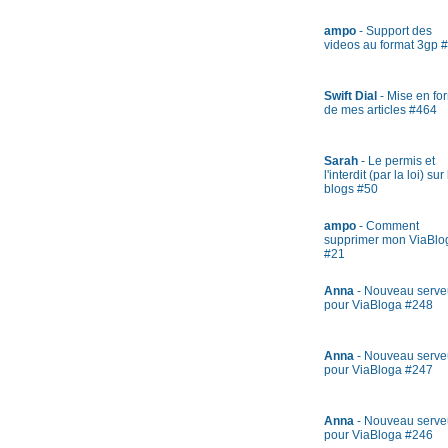
ampo
- Support des
videos au format 3gp 
Swift Dial
- Mise en fo
de mes articles #464
Sarah
- Le permis et
l'interdit (par la loi) sur
blogs #50
ampo
- Comment
supprimer mon ViaBlo
#21
Anna
- Nouveau serve
pour ViaBloga #248
Anna
- Nouveau serve
pour ViaBloga #247
Anna
- Nouveau serve
pour ViaBloga #246