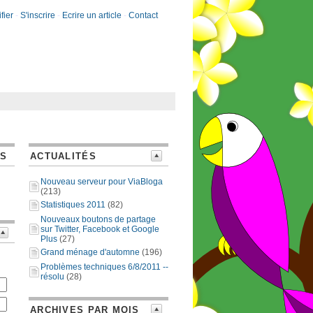
fier
-
S'inscrire
-
Ecrire un article
-
Contact
ES
ACTUALITÉS
Nouveau serveur pour ViaBloga
(213)
Statistiques 2011
(82)
Nouveaux boutons de partage
sur Twitter, Facebook et Google
Plus
(27)
Grand ménage d'automne
(196)
Problèmes techniques 6/8/2011 --
résolu
(28)
ARCHIVES PAR MOIS