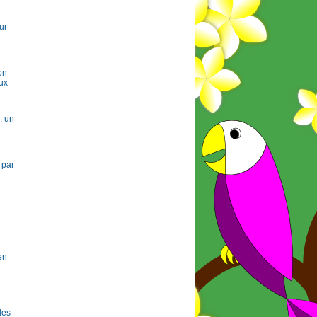
ur
on
ux
: un
 par
en
 les