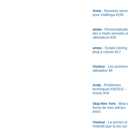
Anna
- Nouveau serve
pour ViaBloga #245
ampo
- Personnalisati
des e-mails envoyés a
utilisateurs #26
ampo
- ScrapColoring 
blog à colorer #17
Visiteur
- Les archives
utilisateur #9
Andy
- Problèmes
techniques 6/8/2011 --
résolu #28
Skip Hire York
- Mise 
forme de mes articles
#463
Visiteur
- Le permis et
l'interdit (par la loi) sur