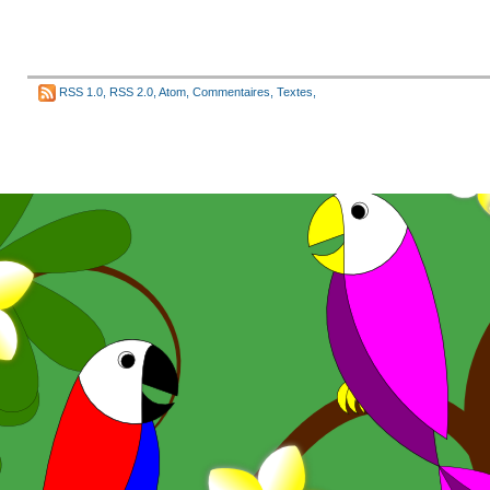
RSS 1.0
,
RSS 2.0
,
Atom
,
Commentaires
,
Textes
,