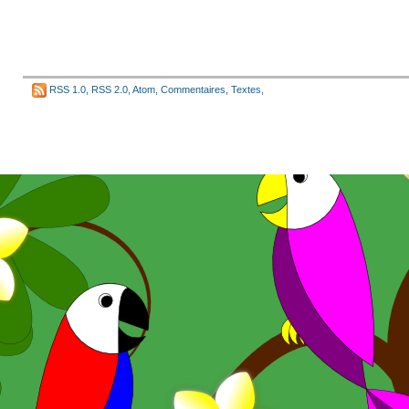
RSS 1.0
,
RSS 2.0
,
Atom
,
Commentaires
,
Textes
,